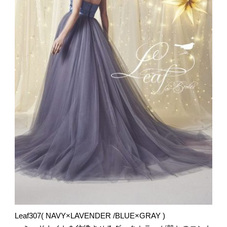
Leaf307( NAVY×LAVENDER /BLUE×GRAY )