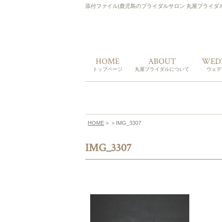
添付ファイル|鹿児島のブライダルサロン 丸屋ブライダ
HOME
ABOUT
WED
トップページ
丸屋ブライダルについて
ウェデ
コンセプト
代表ごあいさつ
ドレスの選び方
ウェデ
カラー
きもの
メンズ
HOME
>
> IMG_3307
IMG_3307