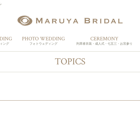
ル
DING
PHOTO WEDDING
CEREMONY
ィング
フォトウェディング
列席者衣装・成人式・七五三・お宮参り
ィングドレス
ドレス
列席者衣装
成人式
卒業袴
七五三・七草
お宮参り
記念日フォト
TOPICS